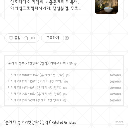
2개 가족/커플 독채
안도타다오 미학의 노출콘크리트 독채.
야외빔프로젝터시네마, 감성불멍, 무료야
외스파 퀸침대2개 여유로운 숙면. 프리미
엄 오베스 어메니티, 캡슐커피완비. 먼지
없는 청결
공감
구독하기
'
온게키 정보
>
1컷만화 (일격)
' 카테고리의 다른 글
이치게키! 101화~110화 (온게키 1컷 만화)
2021.03.03
(0)
이치게키! 91화~100화 (온게키 1컷 만화)
2021.03.03
(0)
이치게키! 71화~80화 (온게키 1컷 만화)
2021.03.03
(0)
이치게키! 61화~70화 (온게키 1컷 만화)
2021.03.03
(0)
이치게키! 51화~60화 (온게키 1컷 만화)
2021.03.03
(0)
more
'온게키 정보/1컷만화 (일격)' Related Articles