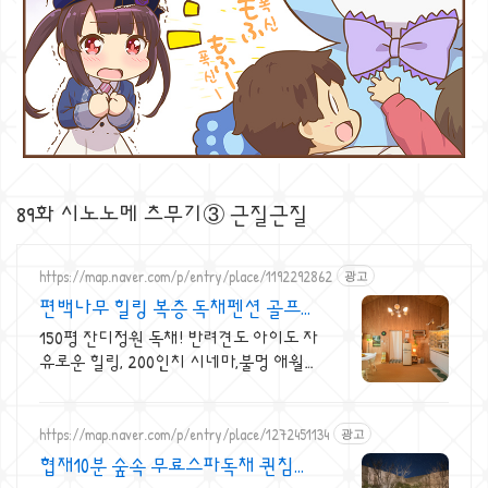
89화 시노노메 츠무기③ 근질근질
https://map.naver.com/p/entry/place/1192292862
광고
편백나무 힐링 복층 독채펜션 골프여
행 최적! 곽지해변근처
150평 잔디정원 독채! 반려견도 아이도 자
유로운 힐링, 200인치 시네마,불멍 애월
납읍리 돌담길 속 아지트. 온돌방, 불멍 바
베큐, 호텔침구 갖춘 대가족 펜션
https://map.naver.com/p/entry/place/1272451134
광고
협재10분 숲속 무료스파독채 퀸침대