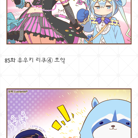
85화 유우키 리쿠④ 흐악