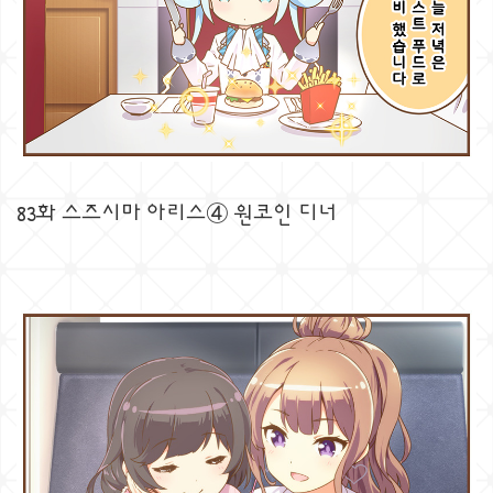
83화 스즈시마 아리스④ 원코인 디너