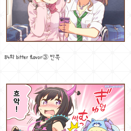
84화 bitter flavor③ 반쪽