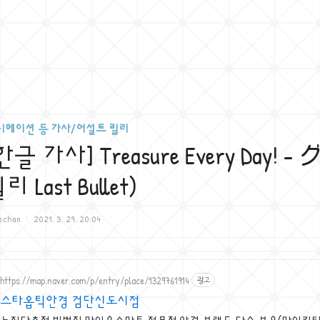
니메이션 등 가사/어설트 릴리
한글 가사] Treasure Every D
리 Last Bullet)
echan
2021. 3. 29. 20:04
https://map.naver.com/p/entry/place/1329761914
광고
스타옵틱안경 검단신도시점