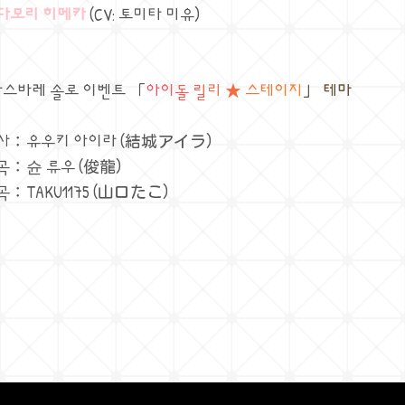
다모리 히메카
(CV: 토미타 미유)
라스바레
솔로 이벤트 「
아이돌 릴리 ★ 스테이지
」 테마
사：유우키 아이라 (結城アイラ)
곡：슌 류우 (俊龍)
곡：TAKU1175 (山口たこ)