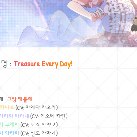
명 :
Treasure Every Day!
래 :
그랑 에플레
 카나호
(CV: 마에다 카오리)
야카와 타카네
(CV: 이소베 카린)
키 쿠레하
(CV: 토죠 사야코)
바 아카리
(CV: 신도 아마네)