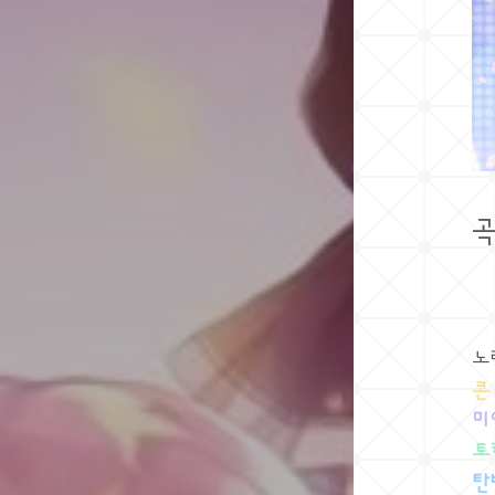
곡
노
콘
미
토
탄