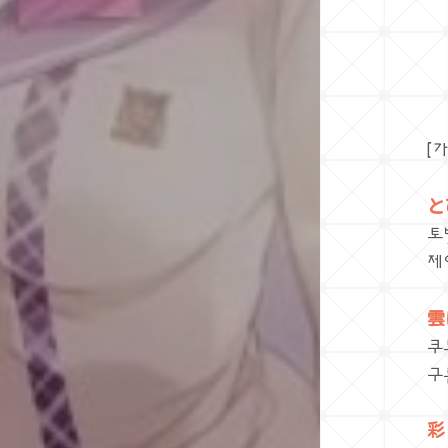
[
と
토
제
雲
쿠
구
彩