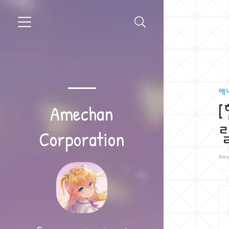
애
[
Amechan
릴
Corporation
Am