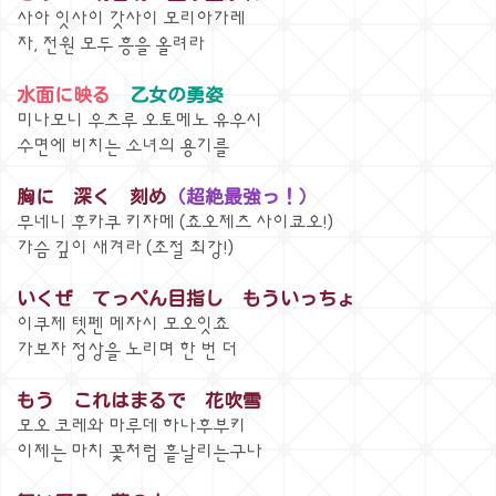
사아 잇사이 갓사이 모리아가레
자, 전원 모두 흥을 올려라
水面に映る
乙女の勇姿
미나모니 우츠루 오토메노 유우시
수면에 비치는 소녀의 용기를
胸に 深く 刻め
（超絶最強っ！）
무네니 후카쿠 키자메 (쵸오제츠 사이쿄오!)
가슴 깊이 새겨라 (초절 최강!)
いくぜ てっぺん目指し もういっちょ
이쿠제 텟펜 메자시 모오잇쵸
가보자 정상을 노리며 한 번 더
もう これはまるで 花吹雪
모오 코레와 마루데 하나후부키
이제는 마치 꽃처럼 흩날리는구나