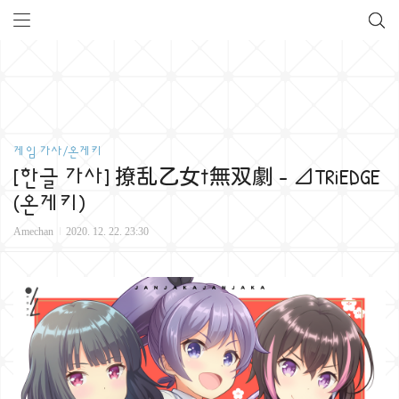
게임 가사/온게키
[한글 가사] 撩乱乙女†無双劇 - ⊿TRiEDGE
(온게키)
Amechan
2020. 12. 22. 23:30