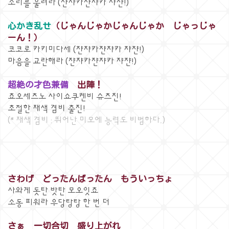
소리를 울려라 (쟌쟈카쟌쟈카 쟈쟌!)
心かき乱せ
（じゃんじゃかじゃんじゃか じゃっじゃ
ーん！）
코코로 카키미다세 (쟌쟈카쟌쟈카 쟈쟌!)
마음을 교란해라 (쟌쟈카쟌쟈카 쟈쟌!)
超絶の才色兼備
出陣！
쵸오세츠노 사이쇼쿠켄비 슈츠진!
초절한 재색 겸비 출진!
(* 재색 겸비 : 뛰어난 미모에 능력도 비범하다.)
さわげ どったんばったん もういっちょ
사와게 돗탄 밧탄 모오잇쵸
소동 피워라 우당탕탕 한 번 더
さぁ 一切合切 盛り上がれ