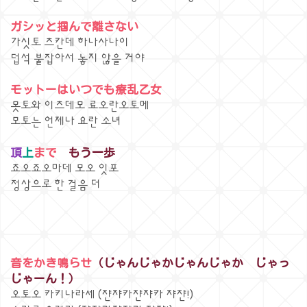
ガシッと掴んで離さない
가싯토 츠칸데 하나사나이
덥석 붙잡아서 놓지 않을 거야
モットーはいつでも療乱乙女
못토와 이츠데모 료오란오토메
모토는 언제나 요란 소녀
頂
上
まで
もう一歩
쵸오죠오마데 모오 잇포
정상으로 한 걸음 더
音をかき鳴らせ
（じゃんじゃかじゃんじゃか じゃっ
じゃーん！）
오토오 카키나라세 (쟌쟈카쟌쟈카 쟈쟌!)