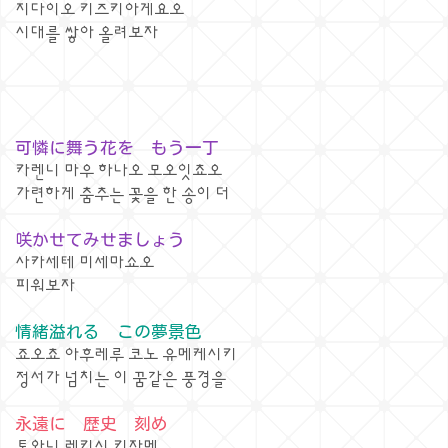
지다이오 키즈키아게요오
시대를 쌓아 올려보자
可憐に舞う花を もう一丁
카렌니 마우 하나오 모오잇쵸오
가련하게 춤추는 꽃을 한 송이 더
咲かせてみせましょう
사카세테 미세마쇼오
피워보자
情緒溢れる この夢景色
죠오쵸 아후레루 코노 유메케시키
정서가 넘치는 이 꿈같은 풍경을
永遠に 歴史 刻め
토와니 레키시 키자메