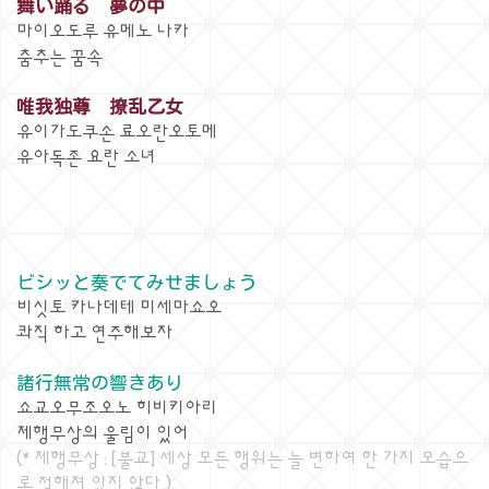
舞い踊る 夢の中
마이오도루 유메노 나카
춤추는 꿈속
唯我独尊 撩乱乙女
유이가도쿠손 료오란오토메
유아독존 요란 소녀
ビシッと奏でてみせましょう
비싯토 카나데테 미세마쇼오
콰직 하고 연주해보자
諸行無常の響きあり
쇼교오무조오노 히비키아리
제행무상의 울림이 있어
(* 제행무상 : [불교] 세상 모든 행위는 늘 변하여 한 가지 모습으
로 정해져 있지 않다.)