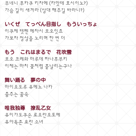
무네니 후카쿠 키자메 (카맛테 호시이노?)
가슴 깊이 새겨라 (상대 해주길 바라니?)
いくぜ てっぺん目指し もういっちょ
이쿠제 텟펜 메자시 모오잇쵸
가보자 정상을 노리며 한 번 더
もう これはまるで 花吹雪
모오 코레와 마루데 하나후부키
이제는 마치 꽃처럼 흩날리는구나
舞い踊る 夢の中
마이오도루 유메노 나카
춤추는 꿈속
唯我独尊 撩乱乙女
유이가도쿠손 료오란오토메
유아독존 요란 소녀