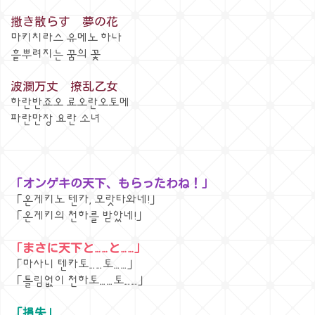
撒き散らす 夢の花
마키치라스 유메노 하나
흩뿌려지는 꿈의 꽃
波瀾万丈 撩乱乙女
하란반죠오 료오란오토메
파란만장 요란 소녀
「オンゲキの天下、もらったわね！」
「온게키노 텐카, 모랏타와네!」
「온게키의 천하를 받았네!」
「まさに天下と……と……」
「마사니 텐카토……토……」
「틀림없이 천하토……토……」
「損失」