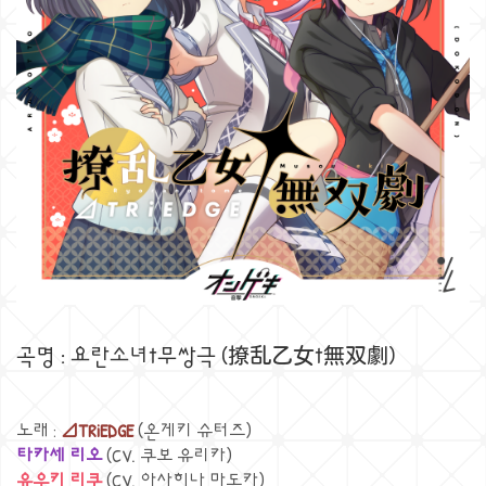
곡명 : 요란소녀†무쌍극 (撩乱乙女†無双劇)
노래 :
⊿TRiEDGE
(온게키 슈터즈)
타카세 리오
(CV. 쿠보 유리카)
유우키 리쿠
(CV. 아사히나 마도카)