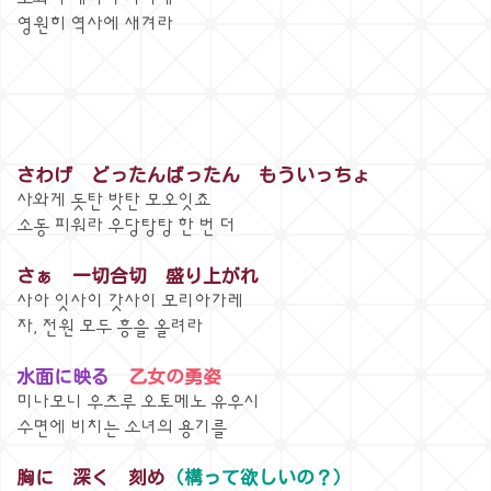
영원히 역사에 새겨라
さわげ どったんばったん もういっちょ
사와게 돗탄 밧탄 모오잇쵸
소동 피워라 우당탕탕 한 번 더
さぁ 一切合切 盛り上がれ
사아 잇사이 갓사이 모리아가레
자, 전원 모두 흥을 올려라
水面に映る
乙女の勇姿
미나모니 우츠루 오토메노 유우시
수면에 비치는 소녀의 용기를
胸に 深く 刻め
（構って欲しいの？）