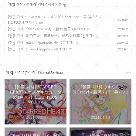
'
게임 가사
>
온게키
' 카테고리의 다른 글
[한글 가사] STARRED HEART - オンゲキシューターズ (온게키 R.
2021.03.14
E.D. PLUS 메인 테마)
(0)
[한글 가사] ウキウキ☆Candy! - 藤沢 柚子 (온게키)
2021.01.10
(0)
[한글 가사] 夏色花火 - 藤沢柚子、早乙女彩華 (온게키)
2020.11.17
(0)
[한글 가사] Iudicium"Apocalypsis Mix" (온게키)
2020.11.03
(0)
[한글 가사] Ai Nov - Feryquitous (온게키)
2020.10.11
(0)
more
'게임 가사/온게키' Related Articles
[한글 가사] STARRED
[한글 가사] ウキウキ
HEART - オンゲキシュータ
☆Candy! - 藤沢 柚子 (온게키)
ーズ (온게키 R.E.D. PLUS 메
인 테마)
2021.03.14
2021.01.10
[한글 가사] 夏色花火 - 藤沢
[한글 가사]