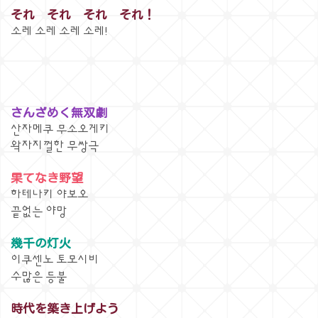
それ それ それ それ！
소레 소레 소레 소레!
さんざめく無双劇
산자메쿠 무소오게키
왁자지껄한 무쌍극
果てなき野望
하테나키 야보오
끝없는 야망
幾千の灯火
이쿠센노 토모시비
수많은 등불
時代を築き上げよう