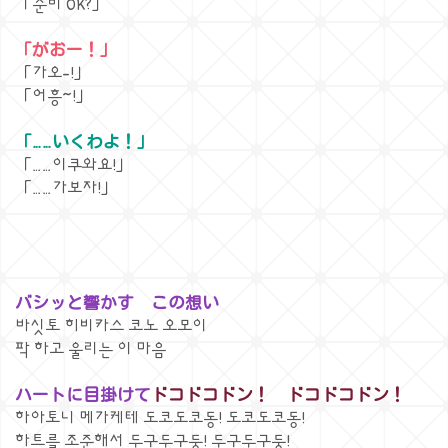
「준비 OK?」
「がおー！」
「가오-!」
「어흥~!」
「……いくわよ！」
「……이쿠와요!」
「……가보자!」
バシッと響かす この想い
바싯토 히비카스 코노 오모이
팍 하고 울리는 이 마음
ハートに目掛けて
ドコドコドン！ ドコドコドン！
하아토니 메가케테 도코도코동! 도코도코동!
하트를 조준해서 두구두구둥! 두구두구둥!