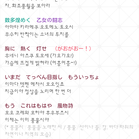
자, 화조풍월을 보아라
数多煌めく
乙女の闘志
아마타 키라메쿠 오토메노 토오시
무수히 반짝이는 소녀의 투지를
胸に 熱く 灯せ
（がおがおー！）
무네니 아츠쿠 토모세 (가오가오!)
가슴에 뜨겁게 밝혀라 (어흥어흥~!)
いまだ てっぺん目指し もういっちょ
이마다 텟펜 메자시 모오잇쵸
지금이야 정상을 노리며 한 번 더
もう これはもはや 風物詩
모오 코레와 모하야 후우부츠시
이제는 이미 풍물시야
(* 풍물시 : 풍물을 노래한 시 / 풍물 : 산이나 들, 강, 바다 따위의
자연이나 지역의 모습)