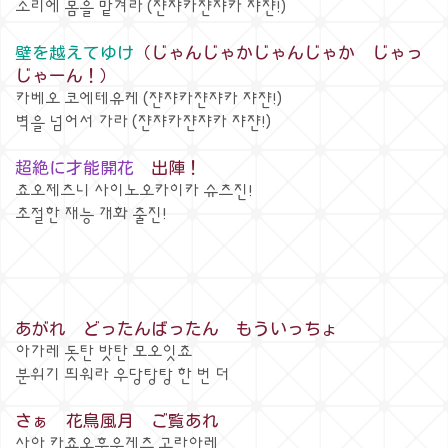
소리에 몸을 맡겨라 (쟌쟈카쟌쟈카 쟈쟌!)
壁を越えてゆけ
（じゃんじゃかじゃんじゃか じゃっ
じゃーん！）
카베오 코에테유케 (쟌쟈카쟌쟈카 쟈쟌!)
벽을 넘어서 가라 (쟌쟈카쟌쟈카 쟈쟌!)
超絶に才能開花
出陣！
쵸오제츠니 사이노오카이카 슈츠진!
초절한 재능 개화 출진!
あがれ どったんばったん もういっちょ
아가레 돗탄 밧탄 모오잇쵸
분위기 띄워라 우당탕탕 한 번 더
さぁ 花鳥風月 ご覧あれ
사아 카쵸오후우게츠 고란아레