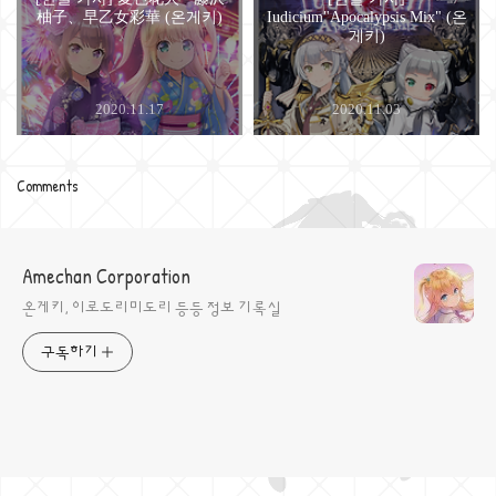
柚子、早乙女彩華 (온게키)
Iudicium"Apocalypsis Mix" (온
게키)
2020.11.17
2020.11.03
Comments
Amechan Corporation
온게키, 이로도리미도리 등등 정보 기록실
구독하기