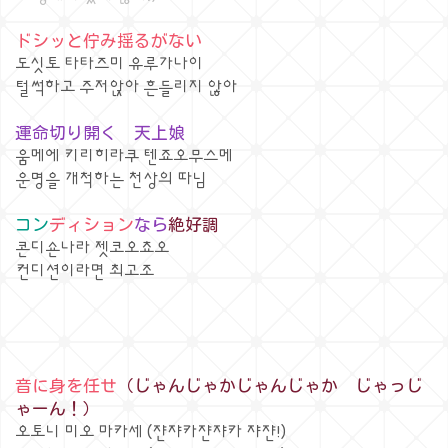
ドシッと佇み揺るがない
도싯토 타타즈미 유루가나이
털썩하고 주저앉아 흔들리지 않아
運命切り開く 天上娘
움메에 키리히라쿠 텐죠오무스메
운명을 개척하는 천상의 따님
コン
ディション
なら
絶好調
콘디숀나라 젯코오쵸오
컨디션이라면 최고조
音に身を任せ
（じゃんじゃかじゃんじゃか じゃっじ
ゃーん！）
오토니 미오 마카세 (쟌쟈카쟌쟈카 쟈쟌!)