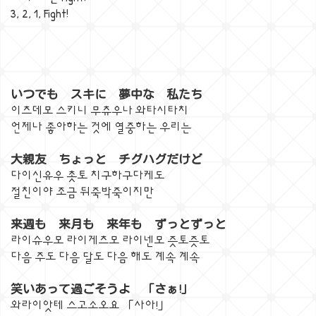
3, 2, 1, Fight!
いつでも スキに 夢中な 私たち
이츠데모 스키니 무츄우나 와타시타치
언제나 좋아하는 것에 열중하는 우리는
大親友 ちょっと チグハグだけど
다이신유우 촛토 치구하구다케도
절친이야 조금 뒤죽박죽이지만
来週も 来月も 来年も ずっとずっと
라이슈우모 라이게츠모 라이넨모 즛토즛토
다음 주도 다음 달도 다음 해도 계속 계속
笑いあって過ごそうよ 「さぁ!」
와라이앗테 스고소오요 「사아!」