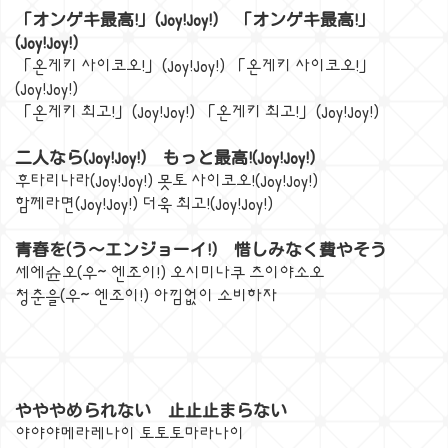
「オンゲキ最高!」(Joy!Joy!) 「オンゲキ最高!」
(Joy!Joy!)
「온게키 사이코오!」(Joy!Joy!) 「온게키 사이코오!」
(Joy!Joy!)
「온게키 최고!」(Joy!Joy!) 「온게키 최고!」(Joy!Joy!)
二人なら(Joy!Joy!) もっと最高!(Joy!Joy!)
후타리나라(Joy!Joy!) 못토 사이코오!(Joy!Joy!)
함께라면(Joy!Joy!) 더욱 최고!(Joy!Joy!)
青春を(う〜エンジョーイ!) 惜しみなく費やそう
세에슌오(우~ 엔조이!) 오시미나쿠 츠이야소오
청춘을(우~ 엔조이!) 아낌없이 소비하자
やややめられない 止止止まらない
야야야메라레나이 토토토마라나이