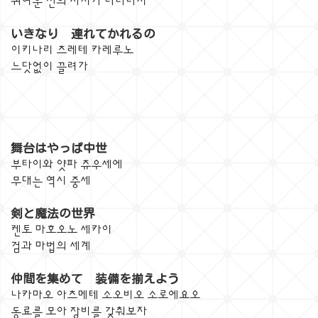
귀여운 신의 사자가 나타나서
いきなり 連れてかれるの
이키나리 츠레테 카레루노
느닷없이 끌려가
舞台はやっぱ中世
부타이와 얏파 츄우세에
무대는 역시 중세
剣と魔法の世界
켄토 마호오노 세카이
검과 마법의 세계
仲間を集めて 装備を揃えよう
나카마오 아츠메테 소오비오 소로에요오
동료를 모아 장비를 갖춰보자