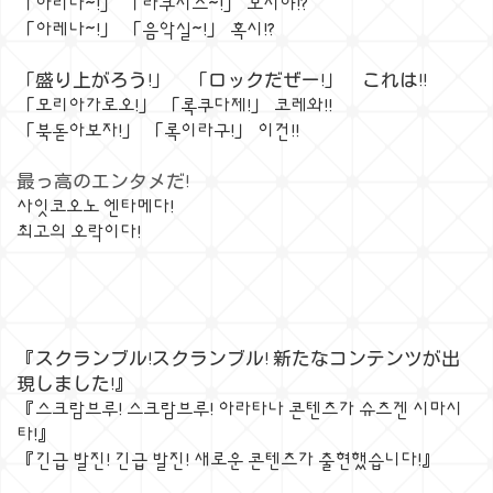
「아리나~!」 「라쿠시츠~!」 모시야!?
「아레나~!」 「음악실~!」 혹시!?
「盛り上がろう!」 「ロックだぜー!」 これは!!
「모리아가로오!」 「록쿠다제!」 코레와!!
「북돋아보자!」 「록이라구!」 이건!!
最っ高のエンタメだ!
사잇코오노 엔타메다!
최고의 오락이다!
『スクランブル!スクランブル! 新たなコンテンツが出
現しました!』
『스크람브루! 스크람브루! 아라타나 콘텐츠가 슈츠겐 시마시
타!』
『긴급 발진! 긴급 발진! 새로운 콘텐츠가 출현했습니다!』