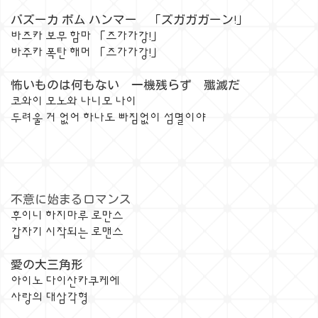
バズーカ ボム ハンマー 「ズガガガーン!」
바즈카 보무 함마 「즈가가강!」
바주카 폭탄 해머 「즈가가강!」
怖いものは何もない 一機残らず 殲滅だ
코와이 모노와 나니모 나이
두려울 거 없어 하나도 빠짐없이 섬멸이야
不意に始まるロマンス
후이니 하지마루 로만스
갑자기 시작되는 로맨스
愛の大三角形
아이노 다이산카쿠케에
사랑의 대삼각형