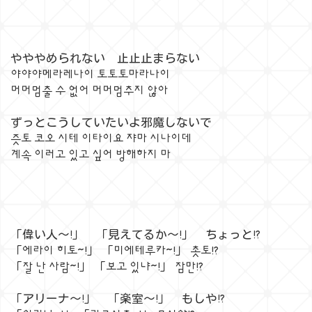
やややめられない 止止止まらない
야야야메라레나이 토토토마라나이
머머멈출 수 없어 머머멈추지 않아
ずっとこうしていたいよ邪魔しないで
즛토 코오 시테 이타이요 쟈마 시나이데
계속 이러고 있고 싶어 방해하지 마
「偉い人〜!」 「見えてるか〜!」 ちょっと!?
「에라이 히토~!」 「미에테루카~!」 촛토!?
「잘 난 사람~!」 「보고 있냐~!」 잠만!?
「アリーナ〜!」 「楽室〜!」 もしや!?