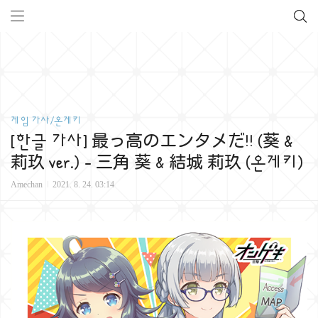
게임 가사/온게키
[한글 가사] 最っ高のエンタメだ!! (葵 &
莉玖 ver.) - 三角 葵 & 結城 莉玖 (온게키)
Amechan
2021. 8. 24. 03:14