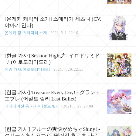
[온게키 캐릭터 소개] 스메라기 세츠나 (CV.
야마키 안나)
온게키 정보/캐릭터 소개
2021. 5. 1. 22:10
[한글 가사] Session High⤴ - イロドリミド
リ (이로도리미도리)
게임 가사/이로도리미도리
2021. 4. 29. 22:55
[한글 가사] Treasure Every Day! - グラン・
エプレ (어설트 릴리 Last Bullet)
애니메이션 등 가사/어설트 릴리
2021. 3. 29. 20:04
[한글 가사] ブルーの爽快がめちゃShiny! -
クリームあんみつ (뒤떨어진 후르츠 타르