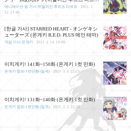
트)
애니메이션 등 가사/뒤떨어진 후르츠 타르트
2021. 3.
22. 23:46
[한글 가사] STARRED HEART - オンゲキシ
ューターズ (온게키 R.E.D. PLUS 메인 테마)
게임 가사/온게키
2021. 3. 14. 19:08
이치게키! 141화~150화 (온게키 1컷 만화)
온게키 정보/1컷만화 (일격)
2021. 3. 3. 22:25
이치게키! 131화~140화 (온게키 1컷 만화)
온게키 정보/1컷만화 (일격)
2021. 3. 3. 22:24