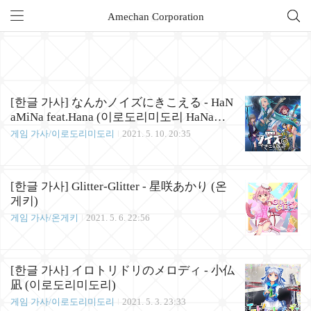
Amechan Corporation
전체 글 (138)
[한글 가사] なんかノイズにきこえる - HaN
aMiNa feat.Hana (이로도리미도리 HaNaMi
Na)
게임 가사/이로도리미도리
2021. 5. 10. 20:35
[한글 가사] Glitter-Glitter - 星咲あかり (온
게키)
게임 가사/온게키
2021. 5. 6. 22:56
[한글 가사] イロトリドリのメロディ - 小仏
凪 (이로도리미도리)
게임 가사/이로도리미도리
2021. 5. 3. 23:33